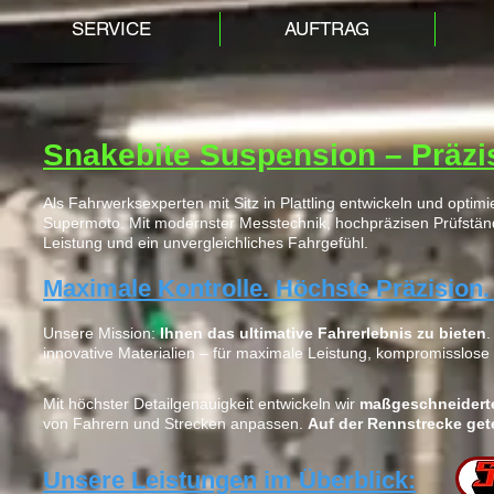
SERVICE
AUFTRAG
Snakebite Suspension – Präzis
Als Fahrwerksexperten mit Sitz in Plattling entwickeln und opti
Supermoto. Mit modernster Messtechnik, hochpräzisen Prüfstände
Leistung und ein unvergleichliches Fahrgefühl.
Maximale Kontrolle. Höchste Präzision.
Unsere Mission:
Ihnen das ultimative Fahrerlebnis zu bieten
.
innovative Materialien – für maximale Leistung, kompromisslose
Mit höchster Detailgenauigkeit entwickeln wir
maßgeschneidert
von Fahrern und Strecken anpassen.
Auf der Rennstrecke gete
Unsere Leistungen im Überblick: