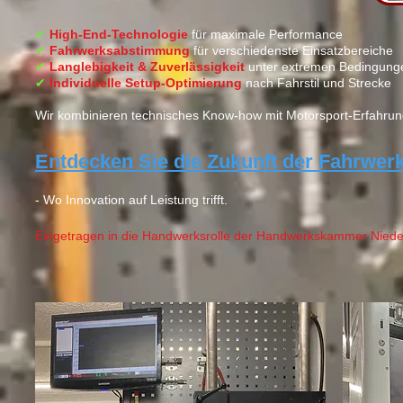
✔
High-End-Technologie
für maximale Performance
✔
Fahrwerksabstimmung
für verschiedenste Einsatzbereiche
✔
Langlebigkeit & Zuverlässigkeit
unter extremen Bedingung
✔
Individuelle Setup-Optimierung
nach Fahrstil und Strecke
Wir kombinieren technisches Know-how mit Motorsport-Erfahru
Entdecken Sie die Zukunft der Fahrwerk
- Wo Innovation auf Leistung trifft.​
Eingetragen in die Handwerksrolle der Handwerkskammer Niede